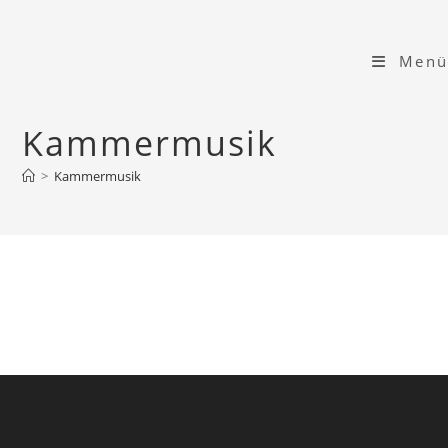
Zum
Inhalt
Menü
springen
Kammermusik
>
Kammermusik